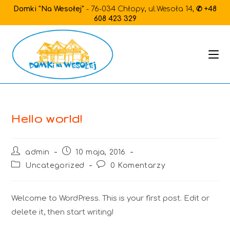
Skip
Domki "Na Wesołej"
- 76-034 Chłopy, ul.Wesoła 14,
✆ +48
to
608 423 329
content
Hello world!
Post
Post
admin
10 maja, 2016
author:
published:
Post
Post
Uncategorized
0 Komentarzy
category:
comments:
Welcome to WordPress. This is your first post. Edit or
delete it, then start writing!